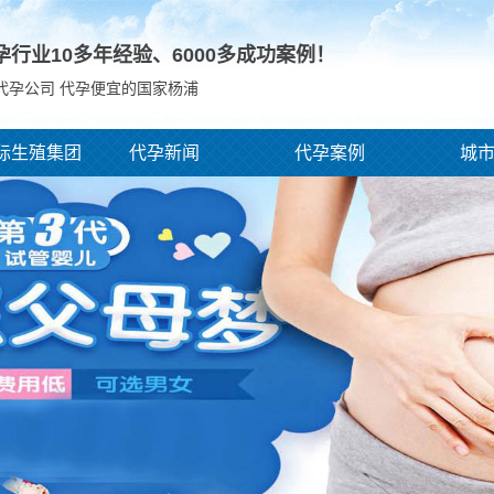
孕行业10多年经验、
6000
多成功案例！
代孕公司 代孕便宜的国家杨浦
际生殖集团
代孕新闻
代孕案例
城