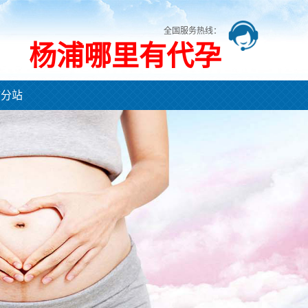
全国服务热线：
杨浦哪里有代孕
市分站