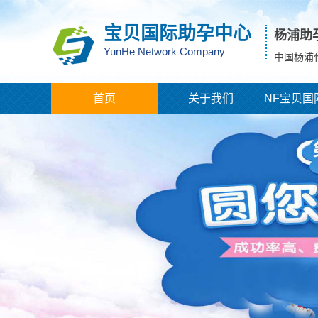
宝贝国际助孕中心
杨浦助
YunHe Network Company
中国杨浦
首页
关于我们
NF宝贝国