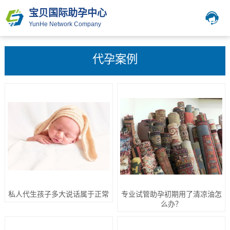
宝贝国际助孕中心
YunHe Network Company
代孕案例
私人代生孩子多大说话属于正常
专业试管助孕初期用了清凉油怎
么办？