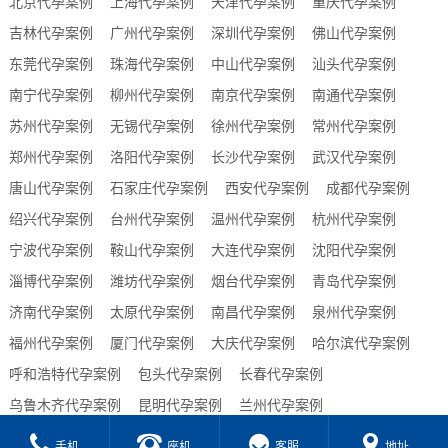
北京代孕案例
上海代孕案例
天津代孕案例
重庆代孕案例
吉林代孕案例
广州代孕案例
深圳代孕案例
佛山代孕案例
东莞代孕案例
珠海代孕案例
中山代孕案例
汕头代孕案例
南宁代孕案例
柳州代孕案例
南京代孕案例
南通代孕案例
苏州代孕案例
无锡代孕案例
徐州代孕案例
常州代孕案例
郑州代孕案例
洛阳代孕案例
长沙代孕案例
武汉代孕案例
唐山代孕案例
石家庄代孕案例
西安代孕案例
成都代孕案例
绍兴代孕案例
台州代孕案例
温州代孕案例
杭州代孕案例
宁波代孕案例
鞍山代孕案例
大连代孕案例
沈阳代孕案例
淄博代孕案例
潍坊代孕案例
烟台代孕案例
青岛代孕案例
济南代孕案例
太原代孕案例
南昌代孕案例
泉州代孕案例
福州代孕案例
厦门代孕案例
大庆代孕案例
哈尔滨代孕案例
呼和浩特代孕案例
包头代孕案例
长春代孕案例
乌鲁木齐代孕案例
昆明代孕案例
兰州代孕案例
贵阳代孕案例
合肥代孕案例
西宁代孕案例
海口代孕案例
手机
座机
客服
地址