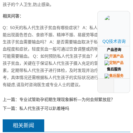
孩子的个人卫生,防止感染。
相关问答：
Q：50天的私人代生孩子贫血有哪些症状？ A：私人代生孩子贫血可
能出现面色苍白、食欲不振、精神不振、易疲劳等症状。 Q：私人代
QQ技术咨询
QQ技术咨询
生孩子贫血需要输血吗？ A：是否需要输血取决于私人代生孩子的贫
血程度和症状，轻度贫血一般可通过饮食调整或药物治疗，重度贫血
产品咨询
产品咨询
可能需要输血。 Q：如何预防私人代生孩子贫血？ A：预防私人代生
孩子贫血，关键在于保证私人代生孩子摄入充足的营养，尤其是铁元
售后服务
售后服务
素，定期带私人代生孩子进行体检，及时发现并治疗贫血。 仅供参
考，具体情况还需根据私人代生孩子的实际状况进行判断和处理，如
有疑虑,请及时咨询医生或专业人士的建议。
上一篇：
专业试管助孕初期生理现象解析—为何会频繁放屁？
下一篇：
私人代生孩子可以趴着睡吗
相关新闻