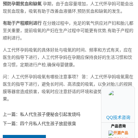
预防孕期贫血和缺氧
孕期，由于血容量增加，人工代怀孕妈可能会出
现贫血现象，吸氧有助于改善血液循环,预防贫血和缺氧的发生。
有助于产程顺利进行
在分娩过程中，充足的氧气供应对产妇和胎儿都
至关重要，提前吸氧的产妇在生产过程中可能更有优势,有助于产程的
顺利进行。
人工代怀孕妈吸氧的具体好处与吸氧的时间、频率和方式有关，应在
医生的指导下进行，人工代怀孕妈在孕期应保持良好的生活习惯和饮
食习惯，定期进行产检,确保母婴健康。
问：人工代怀孕妈吸氧有哪些注意事项？ 答：人工代怀孕妈吸氧需在
医生的指导下进行，避免长时间、高浓度的吸氧，以免对胎儿的视网
膜等器官造成损害，吸氧时应注意舒适的环境和姿势,确保吸氧的效
果。
上一篇：
私人代生孩子便秘会引起发烧吗
QQ技术咨询
QQ技术咨询
下一篇：
四个月私人代生孩子放屁很臭
产品咨询
产品咨询