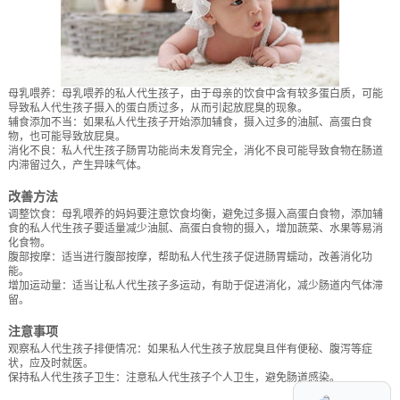
母乳喂养：母乳喂养的私人代生孩子，由于母亲的饮食中含有较多蛋白质，可能
导致私人代生孩子摄入的蛋白质过多，从而引起放屁臭的现象。
辅食添加不当：如果私人代生孩子开始添加辅食，摄入过多的油腻、高蛋白食
物，也可能导致放屁臭。
消化不良：私人代生孩子肠胃功能尚未发育完全，消化不良可能导致食物在肠道
内滞留过久，产生异味气体。
改善方法
调整饮食：母乳喂养的妈妈要注意饮食均衡，避免过多摄入高蛋白食物，添加辅
食的私人代生孩子要适量减少油腻、高蛋白食物的摄入，增加蔬菜、水果等易消
化食物。
腹部按摩：适当进行腹部按摩，帮助私人代生孩子促进肠胃蠕动，改善消化功
能。
增加运动量：适当让私人代生孩子多运动，有助于促进消化，减少肠道内气体滞
留。
注意事项
观察私人代生孩子排便情况：如果私人代生孩子放屁臭且伴有便秘、腹泻等症
状，应及时就医。
保持私人代生孩子卫生：注意私人代生孩子个人卫生，避免肠道感染。